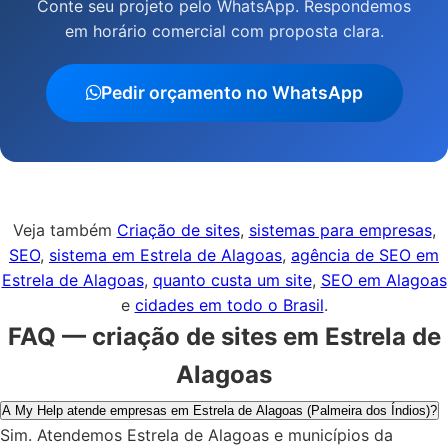
Conte seu projeto pelo WhatsApp. Respondemos
em horário comercial com proposta clara.
Pedir orçamento no WhatsApp
Veja também
Criação de sites
,
sistemas para empresas
,
SEO
,
sistema em Estrela de Alagoas
,
agência de SEO em
Estrela de Alagoas
,
quanto custa um site
,
SEO em Alagoas
e
cidades em todo o Brasil
.
FAQ — criação de sites em Estrela de
Alagoas
A My Help atende empresas em Estrela de Alagoas (Palmeira dos Índios)?
Sim. Atendemos Estrela de Alagoas e municípios da