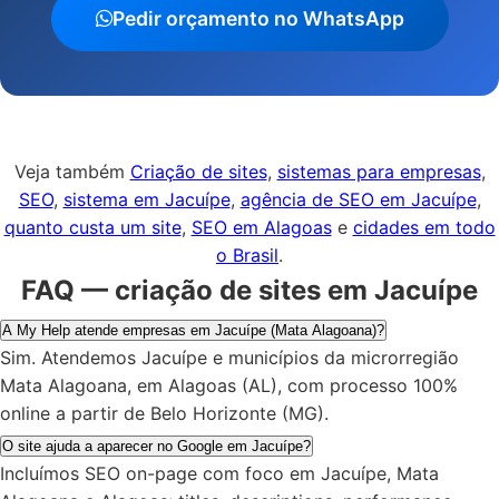
Pedir orçamento no WhatsApp
Veja também
Criação de sites
,
sistemas para empresas
,
SEO
,
sistema em Jacuípe
,
agência de SEO em Jacuípe
,
quanto custa um site
,
SEO em Alagoas
e
cidades em todo
o Brasil
.
FAQ — criação de sites em Jacuípe
A My Help atende empresas em Jacuípe (Mata Alagoana)?
Sim. Atendemos Jacuípe e municípios da microrregião
Mata Alagoana, em Alagoas (AL), com processo 100%
online a partir de Belo Horizonte (MG).
O site ajuda a aparecer no Google em Jacuípe?
Incluímos SEO on-page com foco em Jacuípe, Mata