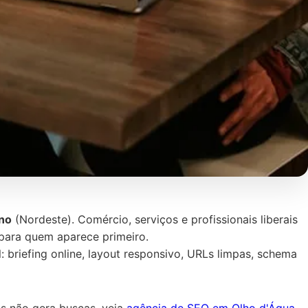
no
(Nordeste). Comércio, serviços e profissionais liberais
 para quem aparece primeiro.
: briefing online, layout responsivo, URLs limpas, schema
as não gera buscas, veja
agência de SEO em Olho d'Água