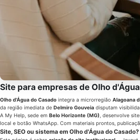
Site para empresas de Olho d'Água
Olho d'Água do Casado
integra a microrregião
Alagoana d
da região imediata de
Delmiro Gouveia
disputam visibilid
A My Help, sede em
Belo Horizonte (MG)
, desenvolve site
local e botão WhatsApp. Com materiais prontos, publica
Site, SEO ou sistema em Olho d'Água do Casado?
Esta página é sobre
criação de site institucional
— layout,