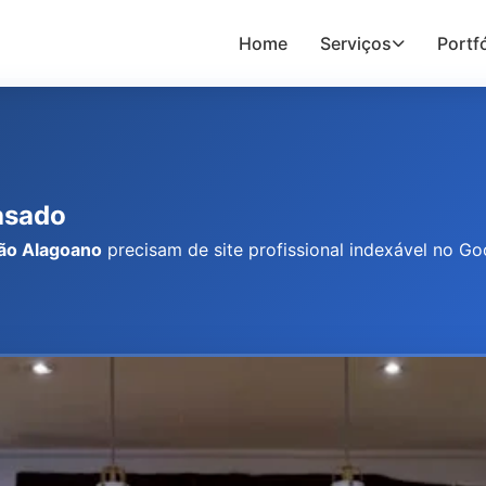
Home
Serviços
Portfó
asado
ão Alagoano
precisam de site profissional indexável no G