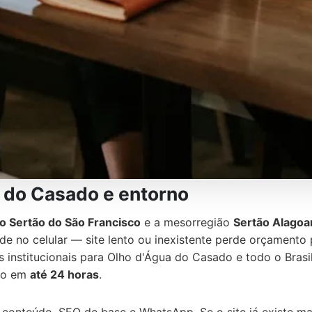
 do Casado e entorno
o Sertão do São Francisco
e a mesorregião
Sertão Alagoa
ade no celular — site lento ou inexistente perde orçamento
s institucionais para Olho d'Água do Casado e todo o Brasil
ção em
até 24 horas
.
 conteúdo, SEO de base e WhatsApp. Se o site já existe m