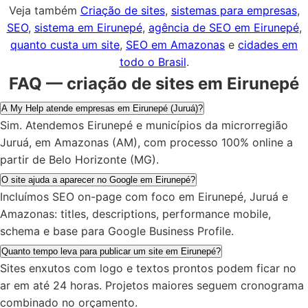
Veja também
Criação de sites
,
sistemas para empresas
,
SEO
,
sistema em Eirunepé
,
agência de SEO em Eirunepé
,
quanto custa um site
,
SEO em Amazonas
e
cidades em
todo o Brasil
.
FAQ — criação de sites em Eirunepé
A My Help atende empresas em Eirunepé (Juruá)?
Sim. Atendemos Eirunepé e municípios da microrregião
Juruá, em Amazonas (AM), com processo 100% online a
partir de Belo Horizonte (MG).
O site ajuda a aparecer no Google em Eirunepé?
Incluímos SEO on-page com foco em Eirunepé, Juruá e
Amazonas: titles, descriptions, performance mobile,
schema e base para Google Business Profile.
Quanto tempo leva para publicar um site em Eirunepé?
Sites enxutos com logo e textos prontos podem ficar no
ar em até 24 horas. Projetos maiores seguem cronograma
combinado no orçamento.