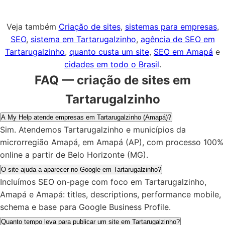
Veja também
Criação de sites
,
sistemas para empresas
,
SEO
,
sistema em Tartarugalzinho
,
agência de SEO em
Tartarugalzinho
,
quanto custa um site
,
SEO em Amapá
e
cidades em todo o Brasil
.
FAQ — criação de sites em
Tartarugalzinho
A My Help atende empresas em Tartarugalzinho (Amapá)?
Sim. Atendemos Tartarugalzinho e municípios da
microrregião Amapá, em Amapá (AP), com processo 100%
online a partir de Belo Horizonte (MG).
O site ajuda a aparecer no Google em Tartarugalzinho?
Incluímos SEO on-page com foco em Tartarugalzinho,
Amapá e Amapá: titles, descriptions, performance mobile,
schema e base para Google Business Profile.
Quanto tempo leva para publicar um site em Tartarugalzinho?