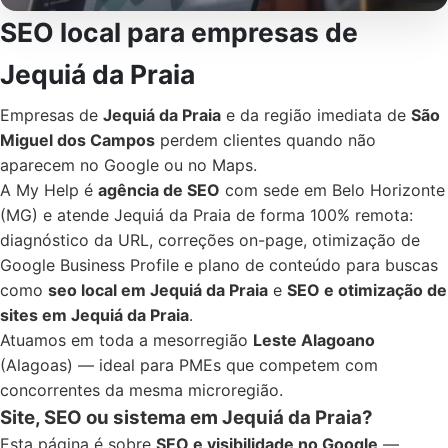
SEO local para empresas de
Jequiá da Praia
Empresas de
Jequiá da Praia
e da região imediata de
São
Miguel dos Campos
perdem clientes quando não
aparecem no Google ou no Maps.
A My Help é
agência de SEO
com sede em Belo Horizonte
(MG) e atende Jequiá da Praia de forma 100% remota:
diagnóstico da URL, correções on-page, otimização de
Google Business Profile e plano de conteúdo para buscas
como
seo local em Jequiá da Praia
e
SEO e otimização de
sites em Jequiá da Praia
.
Atuamos em toda a mesorregião
Leste Alagoano
(Alagoas) — ideal para PMEs que competem com
concorrentes da mesma microregião.
Site, SEO ou sistema em Jequiá da Praia?
Esta página é sobre
SEO e visibilidade no Google
—