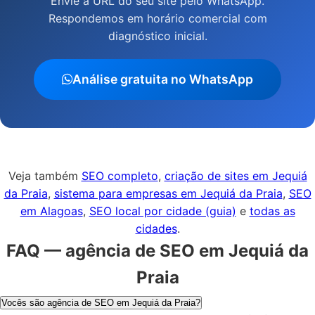
Envie a URL do seu site pelo WhatsApp.
Respondemos em horário comercial com
diagnóstico inicial.
Análise gratuita no WhatsApp
Veja também
SEO completo
,
criação de sites em Jequiá
da Praia
,
sistema para empresas em Jequiá da Praia
,
SEO
em Alagoas
,
SEO local por cidade (guia)
e
todas as
cidades
.
FAQ — agência de SEO em Jequiá da
Praia
Vocês são agência de SEO em Jequiá da Praia?