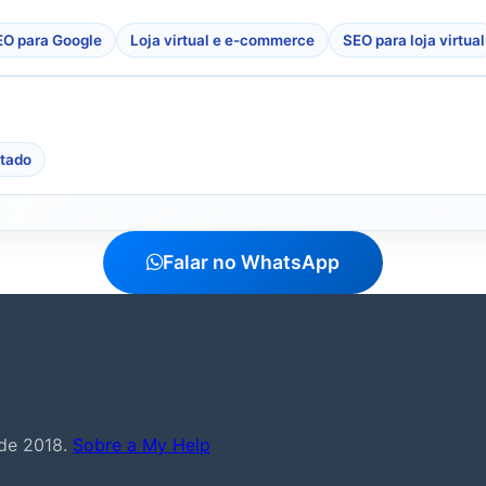
O para Google
Loja virtual e e-commerce
SEO para loja virtual
stado
Falar no WhatsApp
sde 2018.
Sobre a My Help