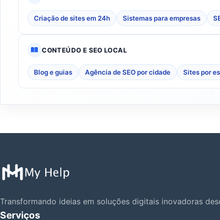
Criação de sites em 24h
Sistemas para empresas
SE
CONTEÚDO E SEO LOCAL
Blog e guias
Agência de SEO por cidade
Sites por e
Transformando ideias em soluções digitais inovadoras de
Serviços