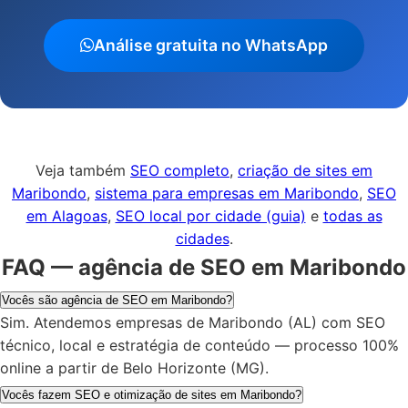
Análise gratuita no WhatsApp
Veja também
SEO completo
,
criação de sites em
Maribondo
,
sistema para empresas em Maribondo
,
SEO
em Alagoas
,
SEO local por cidade (guia)
e
todas as
cidades
.
FAQ — agência de SEO em Maribondo
Vocês são agência de SEO em Maribondo?
Sim. Atendemos empresas de Maribondo (AL) com SEO
técnico, local e estratégia de conteúdo — processo 100%
online a partir de Belo Horizonte (MG).
Vocês fazem SEO e otimização de sites em Maribondo?