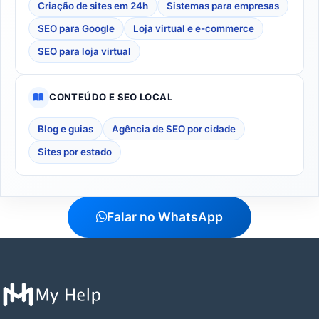
Criação de sites em 24h
Sistemas para empresas
SEO para Google
Loja virtual e e-commerce
SEO para loja virtual
CONTEÚDO E SEO LOCAL
Blog e guias
Agência de SEO por cidade
Sites por estado
Falar no WhatsApp