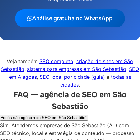
Análise gratuita no WhatsApp
Veja também
SEO completo
,
criação de sites em São
Sebastião
,
sistema para empresas em São Sebastião
,
SEO
em Alagoas
,
SEO local por cidade (guia)
e
todas as
cidades
.
FAQ — agência de SEO em São
Sebastião
Vocês são agência de SEO em São Sebastião?
Sim. Atendemos empresas de São Sebastião (AL) com
SEO técnico, local e estratégia de conteúdo — processo