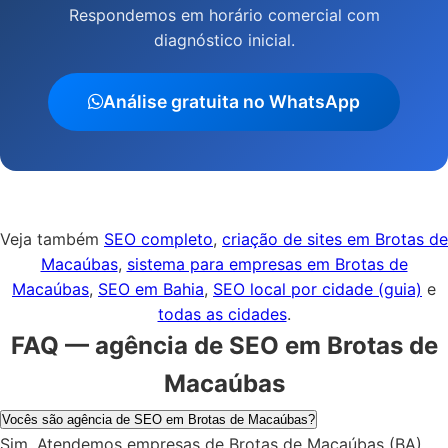
Respondemos em horário comercial com
diagnóstico inicial.
Análise gratuita no WhatsApp
Veja também
SEO completo
,
criação de sites em Brotas de
Macaúbas
,
sistema para empresas em Brotas de
Macaúbas
,
SEO em Bahia
,
SEO local por cidade (guia)
e
todas as cidades
.
FAQ — agência de SEO em Brotas de
Macaúbas
Vocês são agência de SEO em Brotas de Macaúbas?
Sim. Atendemos empresas de Brotas de Macaúbas (BA)