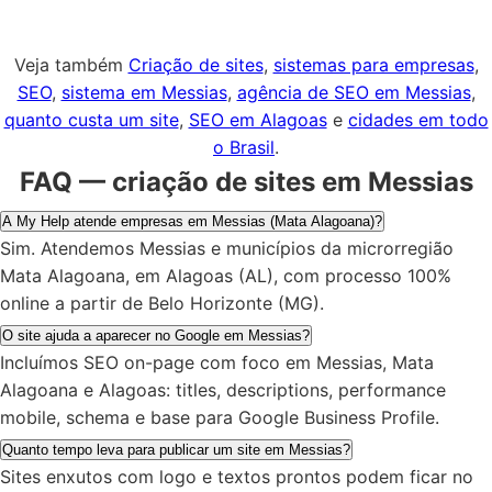
Veja também
Criação de sites
,
sistemas para empresas
,
SEO
,
sistema em Messias
,
agência de SEO em Messias
,
quanto custa um site
,
SEO em Alagoas
e
cidades em todo
o Brasil
.
FAQ — criação de sites em Messias
A My Help atende empresas em Messias (Mata Alagoana)?
Sim. Atendemos Messias e municípios da microrregião
Mata Alagoana, em Alagoas (AL), com processo 100%
online a partir de Belo Horizonte (MG).
O site ajuda a aparecer no Google em Messias?
Incluímos SEO on-page com foco em Messias, Mata
Alagoana e Alagoas: titles, descriptions, performance
mobile, schema e base para Google Business Profile.
Quanto tempo leva para publicar um site em Messias?
Sites enxutos com logo e textos prontos podem ficar no