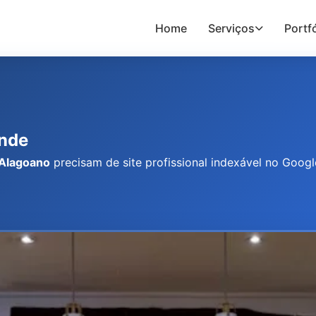
Home
Serviços
Portfó
unde
 Alagoano
precisam de site profissional indexável no Goog