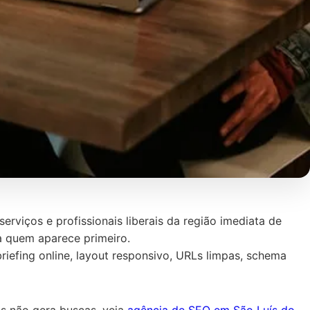
erviços e profissionais liberais da região imediata de
ra quem aparece primeiro.
 briefing online, layout responsivo, URLs limpas, schema
as não gera buscas, veja
agência de SEO em São Luís do