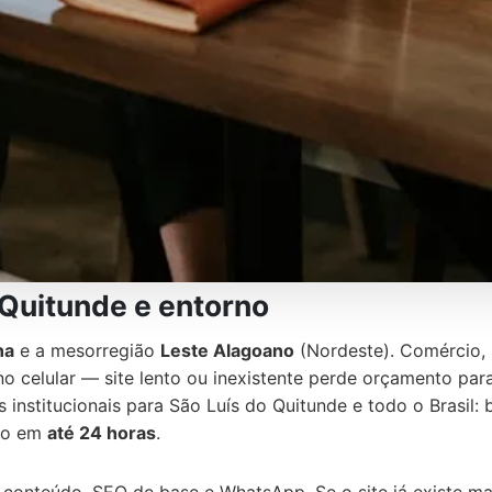
 Quitunde e entorno
na
e a mesorregião
Leste Alagoano
(Nordeste). Comércio, s
no celular — site lento ou inexistente perde orçamento pa
s institucionais para São Luís do Quitunde e todo o Brasil:
ção em
até 24 horas
.
 conteúdo, SEO de base e WhatsApp. Se o site já existe m