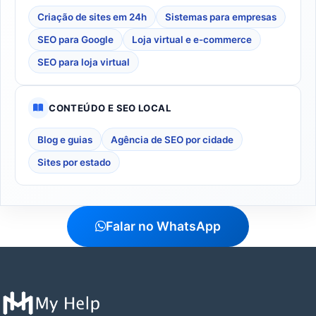
Criação de sites em 24h
Sistemas para empresas
SEO para Google
Loja virtual e e-commerce
SEO para loja virtual
CONTEÚDO E SEO LOCAL
Blog e guias
Agência de SEO por cidade
Sites por estado
Falar no WhatsApp