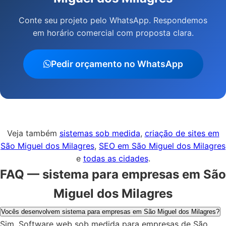
Conte seu projeto pelo WhatsApp. Respondemos
em horário comercial com proposta clara.
Pedir orçamento no WhatsApp
Veja também
sistemas sob medida
,
criação de sites em
São Miguel dos Milagres
,
SEO em São Miguel dos Milagres
e
todas as cidades
.
FAQ — sistema para empresas em São
Miguel dos Milagres
Vocês desenvolvem sistema para empresas em São Miguel dos Milagres?
Sim. Software web sob medida para empresas de São