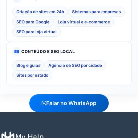
Criação de sites em 24h
Sistemas para empresas
SEO para Google
Loja virtual e e-commerce
SEO para loja virtual
CONTEÚDO E SEO LOCAL
Blog e guias
Agência de SEO por cidade
Sites por estado
Falar no WhatsApp