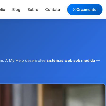
lio
Blog
Sobre
Contato
Orçamento
em. A My Help desenvolve
sistemas web sob medida
—