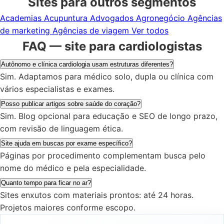
Sites para outros segmentos
Academias
Acupuntura
Advogados
Agronegócio
Agências
de marketing
Agências de viagem
Ver todos
FAQ — site para cardiologistas
Autônomo e clínica cardiologia usam estruturas diferentes?
Sim. Adaptamos para médico solo, dupla ou clínica com
vários especialistas e exames.
Posso publicar artigos sobre saúde do coração?
Sim. Blog opcional para educação e SEO de longo prazo,
com revisão de linguagem ética.
Site ajuda em buscas por exame específico?
Páginas por procedimento complementam busca pelo
nome do médico e pela especialidade.
Quanto tempo para ficar no ar?
Sites enxutos com materiais prontos: até 24 horas.
Projetos maiores conforme escopo.