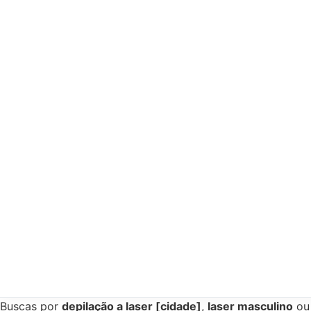
Buscas por
depilação a laser [cidade]
,
laser masculino
o