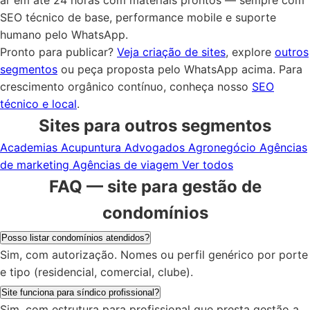
ar em até 24 horas com materiais prontos — sempre com
SEO técnico de base, performance mobile e suporte
humano pelo WhatsApp.
Pronto para publicar?
Veja criação de sites
, explore
outros
segmentos
ou peça proposta pelo WhatsApp acima. Para
crescimento orgânico contínuo, conheça nosso
SEO
técnico e local
.
Sites para outros segmentos
Academias
Acupuntura
Advogados
Agronegócio
Agências
de marketing
Agências de viagem
Ver todos
FAQ — site para gestão de
condomínios
Posso listar condomínios atendidos?
Sim, com autorização. Nomes ou perfil genérico por porte
e tipo (residencial, comercial, clube).
Site funciona para síndico profissional?
Sim, com estrutura para profissional que presta gestão a