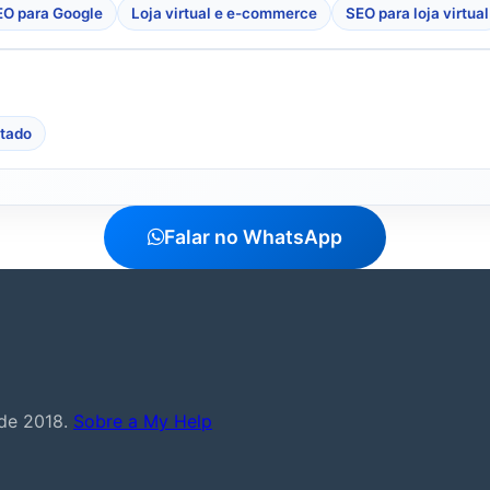
O para Google
Loja virtual e e-commerce
SEO para loja virtual
stado
Falar no WhatsApp
sde 2018.
Sobre a My Help