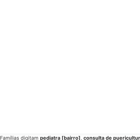
Famílias digitam
pediatra [bairro]
,
consulta de puericultu